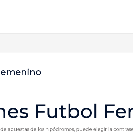
 Femenino
nes Futbol F
 de apuestas de los hipódromos, puede elegir la contrase