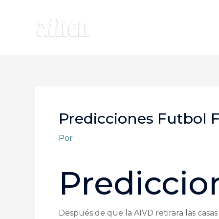
Ir
al
contenido
Predicciones Futbol
Por
Prediccio
Después de que la AIVD retirara las casas