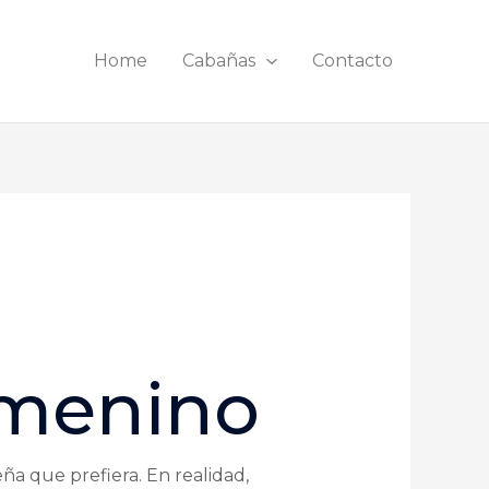
Home
Cabañas
Contacto
emenino
ña que prefiera. En realidad,