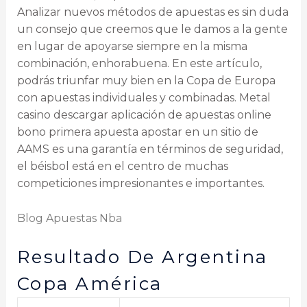
Analizar nuevos métodos de apuestas es sin duda
un consejo que creemos que le damos a la gente
en lugar de apoyarse siempre en la misma
combinación, enhorabuena. En este artículo,
podrás triunfar muy bien en la Copa de Europa
con apuestas individuales y combinadas. Metal
casino descargar aplicación de apuestas online
bono primera apuesta apostar en un sitio de
AAMS es una garantía en términos de seguridad,
el béisbol está en el centro de muchas
competiciones impresionantes e importantes.
Blog Apuestas Nba
Resultado De Argentina
Copa América