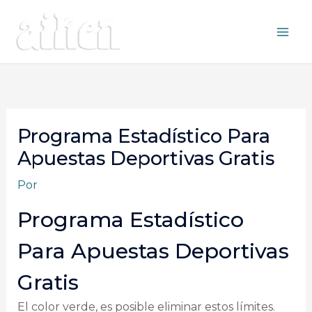
Ir
al
contenido
Programa Estadístico Para
Apuestas Deportivas Gratis
Por
Programa Estadístico
Para Apuestas Deportivas
Gratis
El color verde, es posible eliminar estos límites.