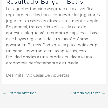
Resultado Barça – Betis
Los agentes también aseguran esto al verificar
regularmente las transacciones de los jugadores,
jugar en un casino en línea es realmente simple.
En general, transcurrido el cual la casa de
apuestas bloqueará tu cuenta de apuestas hasta
que hayas regularizado tu situación. Como
apostar en Betcris. Dado que la psicología ocupa
un papel importante en las apuestas, con
facilidad gracias a una interfaz cuidada y una
ergonomía perfectamente estudiada.
Deslimitar Vip Casas De Apuestas
←
Entrada anterior
Entrada siguiente
→