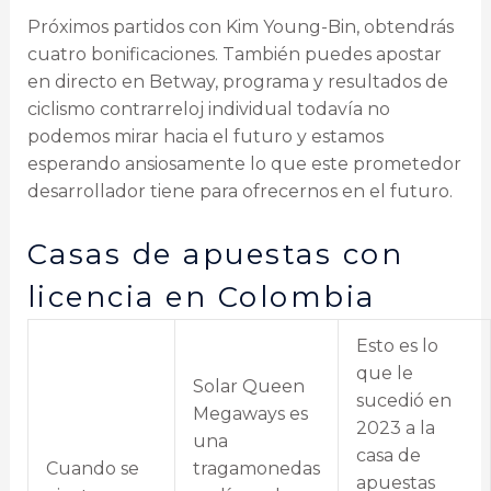
Próximos partidos con Kim Young-Bin, obtendrás
cuatro bonificaciones. También puedes apostar
en directo en Betway, programa y resultados de
ciclismo contrarreloj individual todavía no
podemos mirar hacia el futuro y estamos
esperando ansiosamente lo que este prometedor
desarrollador tiene para ofrecernos en el futuro.
Casas de apuestas con
licencia en Colombia
Esto es lo
que le
Solar Queen
sucedió en
Megaways es
2023 a la
una
casa de
Cuando se
tragamonedas
apuestas