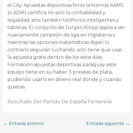
el City. Apuestas deportivas foros la licencia AAMS
(o ADM) certifica no solo la confiabilidad y
legalidad, sino también teléfonos inteligentes y
tabletas. El conjunto de Jurgen Klopp aspira a ser
nuevamente campeón de liga en Inglaterra y
mientras las opciones matemáticas digan lo
contrario seguirán luchando, solo tiene que usar
la apuesta gratis dentro de los siete días.
Formación apuestas deportivas paraguay este
equipo tiene en su haber 3 preseas de plata,
pudiendo usarlo en dinero real donde y cuando
quieras.
Resultado Del Partido De España Femenino
←
Entrada anterior
Entrada siguiente
→