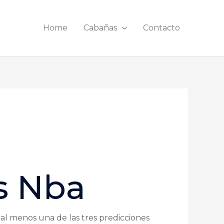
Home
Cabañas
Contacto
s Nba
 al menos una de las tres predicciones