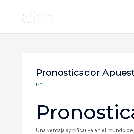
Ir
al
contenido
Pronosticador Apues
Por
Pronostic
Una ventaja significativa en el mundo de 