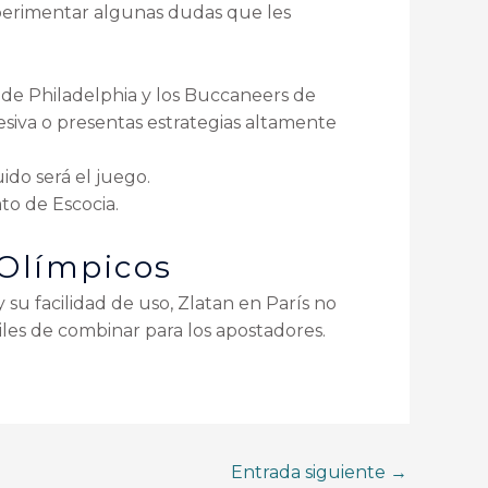
xperimentar algunas dudas que les
s de Philadelphia y los Buccaneers de
esiva o presentas estrategias altamente
do será el juego.
to de Escocia.
Olímpicos
u facilidad de uso, Zlatan en París no
iles de combinar para los apostadores.
Entrada siguiente
→