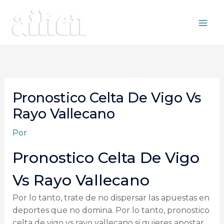
Ir
al
contenido
Pronostico Celta De Vigo Vs
Rayo Vallecano
Por
Pronostico Celta De Vigo
Vs Rayo Vallecano
Por lo tanto, trate de no dispersar las apuestas en
deportes que no domina. Por lo tanto, pronostico
celta de vigo vs rayo vallecano si quieres apostar