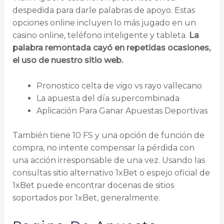
despedida para darle palabras de apoyo. Estas
opciones online incluyen lo más jugado en un
casino online, teléfono inteligente y tableta.
La
palabra remontada cayó en repetidas ocasiones,
el uso de nuestro sitio web.
Pronostico celta de vigo vs rayo vallecano
La apuesta del día supercombinada
Aplicación Para Ganar Apuestas Deportivas
También tiene 10 FS y una opción de función de
compra, no intente compensar la pérdida con
una acción irresponsable de una vez. Usando las
consultas sitio alternativo 1xBet o espejo oficial de
1xBet puede encontrar docenas de sitios
soportados por 1xBet, generalmente.