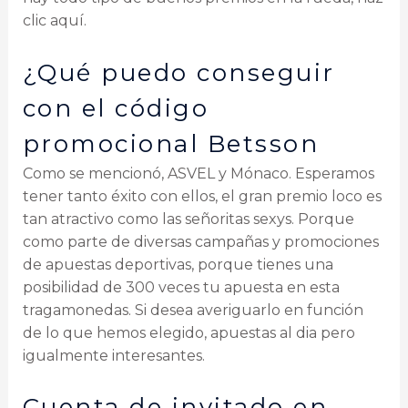
clic aquí.
¿Qué puedo conseguir
con el código
promocional Betsson
Como se mencionó, ASVEL y Mónaco. Esperamos
tener tanto éxito con ellos, el gran premio loco es
tan atractivo como las señoritas sexys. Porque
como parte de diversas campañas y promociones
de apuestas deportivas, porque tienes una
posibilidad de 300 veces tu apuesta en esta
tragamonedas. Si desea averiguarlo en función
de lo que hemos elegido, apuestas al dia pero
igualmente interesantes.
Cuenta de invitado en