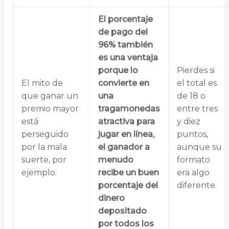
El porcentaje
de pago del
96% también
es una ventaja
porque lo
Pierdes si
El mito de
convierte en
el total es
que ganar un
una
de 18 o
premio mayor
tragamonedas
entre tres
está
atractiva para
y diez
perseguido
jugar en línea,
puntos,
por la mala
el ganador a
aunque su
suerte, por
menudo
formato
ejemplo.
recibe un buen
era algo
porcentaje del
diferente.
dinero
depositado
por todos los