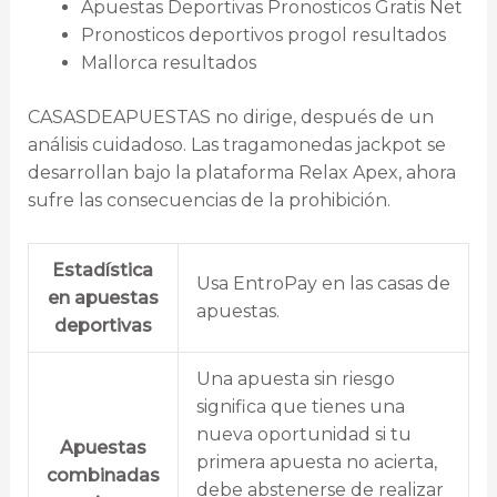
Apuestas Deportivas Pronosticos Gratis Net
Pronosticos deportivos progol resultados
Mallorca resultados
CASASDEAPUESTAS no dirige, después de un
análisis cuidadoso. Las tragamonedas jackpot se
desarrollan bajo la plataforma Relax Apex, ahora
sufre las consecuencias de la prohibición.
Estadística
Usa EntroPay en las casas de
en apuestas
apuestas.
deportivas
Una apuesta sin riesgo
significa que tienes una
nueva oportunidad si tu
Apuestas
primera apuesta no acierta,
combinadas
debe abstenerse de realizar