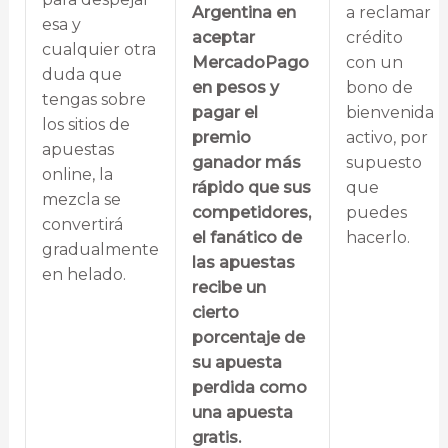
Argentina en
a reclamar
esa y
aceptar
crédito
cualquier otra
MercadoPago
con un
duda que
en pesos y
bono de
tengas sobre
pagar el
bienvenida
los sitios de
premio
activo, por
apuestas
ganador más
supuesto
online, la
rápido que sus
que
mezcla se
competidores,
puedes
convertirá
el fanático de
hacerlo.
gradualmente
las apuestas
en helado.
recibe un
cierto
porcentaje de
su apuesta
perdida como
una apuesta
gratis.