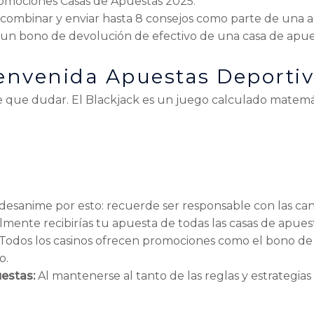
omociones Casas de Apuestas 2025.
ombinar y enviar hasta 8 consejos como parte de una ap
 un bono de devolución de efectivo de una casa de apue
envenida Apuestas Deportiv
ene que dudar. El Blackjack es un juego calculado matem
desanime por esto: recuerde ser responsable con las ca
mente recibirías tu apuesta de todas las casas de apuest
Todos los casinos ofrecen promociones como el bono de
o.
estas:
Al mantenerse al tanto de las reglas y estrategia