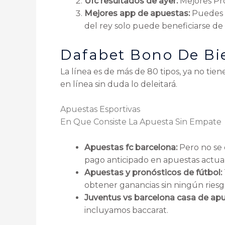
Ufc resultados de ayer:
Mejores Pr
Mejores app de apuestas:
Puedes c
del rey solo puede beneficiarse de
Dafabet Bono De Bi
La línea es de más de 80 tipos, ya no ti
en línea sin duda lo deleitará.
Apuestas Esportivas
En Que Consiste La Apuesta Sin Empate
Apuestas fc barcelona:
Pero no se 
pago anticipado en apuestas actual
Apuestas y pronósticos de fútbol:
obtener ganancias sin ningún riesg
Juventus vs barcelona casa de apu
incluyamos baccarat.