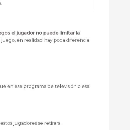
.
gos el jugador no puede limitar la
 juego, en realidad hay poca diferencia
e en ese programa de televisión o esa
stos jugadores se retirara.