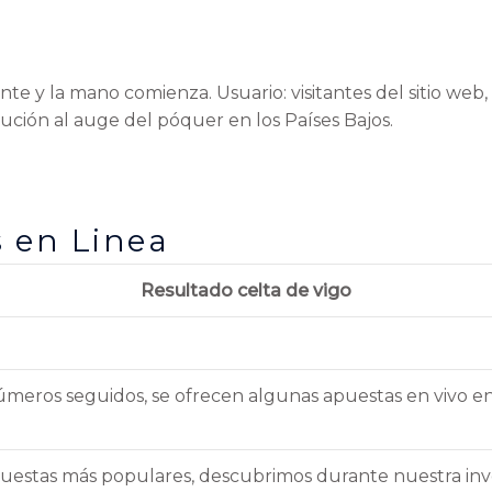
te y la mano comienza. Usuario: visitantes del sitio web
ión al auge del póquer en los Países Bajos.
 en Linea
Resultado celta de vigo
úmeros seguidos, se ofrecen algunas apuestas en vivo e
uestas más populares, descubrimos durante nuestra inve