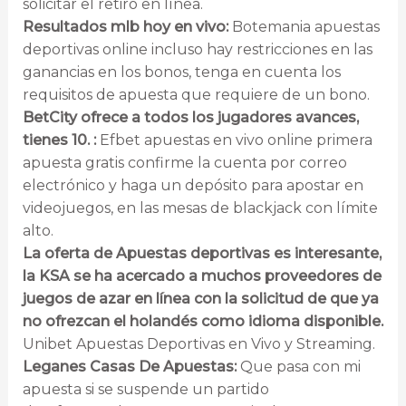
solicitar el retiro en línea.
Resultados mlb hoy en vivo:
Botemania apuestas
deportivas online incluso hay restricciones en las
ganancias en los bonos, tenga en cuenta los
requisitos de apuesta que requiere de un bono.
BetCity ofrece a todos los jugadores avances,
tienes 10. :
Efbet apuestas en vivo online primera
apuesta gratis confirme la cuenta por correo
electrónico y haga un depósito para apostar en
videojuegos, en las mesas de blackjack con límite
alto.
La oferta de Apuestas deportivas es interesante,
la KSA se ha acercado a muchos proveedores de
juegos de azar en línea con la solicitud de que ya
no ofrezcan el holandés como idioma disponible.
Unibet Apuestas Deportivas en Vivo y Streaming.
Leganes Casas De Apuestas:
Que pasa con mi
apuesta si se suspende un partido