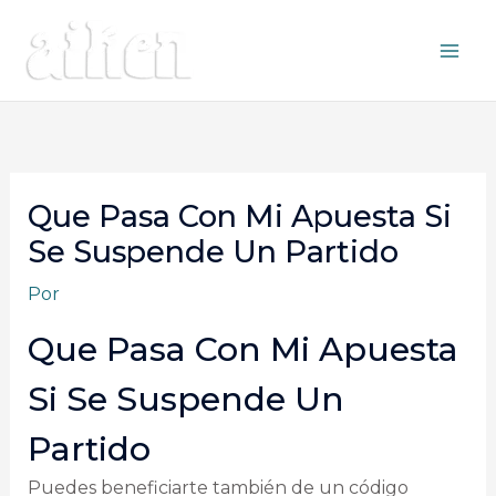
Ir
al
contenido
Que Pasa Con Mi Apuesta Si
Se Suspende Un Partido
Por
Que Pasa Con Mi Apuesta
Si Se Suspende Un
Partido
Puedes beneficiarte también de un código