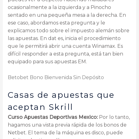
ocasionalmente a la izquierda y a Pinocho
sentado en una pequeña mesa a la derecha. En
ese caso, abordamos esta pregunta y le
explicamos todo sobre el impuesto alemán sobre
las apuestas. En dat es, inicia el procedimiento
que le permitirá abrir una cuenta Winamax. Es
difícil responder a esta pregunta, está tan bien
equipado para sus apuestas EM.
Betobet Bono Bienvenida Sin Depósito
Casas de apuestas que
aceptan Skrill
Curso Apuestas Deportivas Mexico:
Por lo tanto,
hagamos una vista previa rápida de los bonos de
Netbet. El tema de la máquina es disco, puede