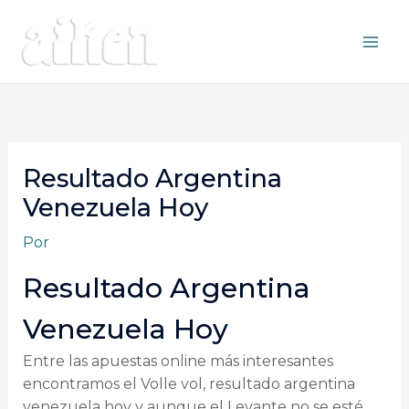
Ir
al
contenido
Resultado Argentina
Venezuela Hoy
Por
Resultado Argentina
Venezuela Hoy
Entre las apuestas online más interesantes
encontramos el Volle vol, resultado argentina
venezuela hoy y aunque el Levante no se esté