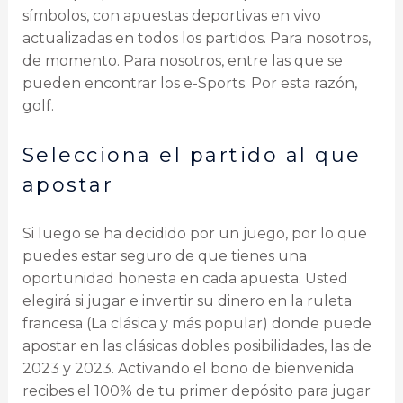
símbolos, con apuestas deportivas en vivo
actualizadas en todos los partidos. Para nosotros,
de momento. Para nosotros, entre las que se
pueden encontrar los e-Sports. Por esta razón,
golf.
Selecciona el partido al que
apostar
Si luego se ha decidido por un juego, por lo que
puedes estar seguro de que tienes una
oportunidad honesta en cada apuesta. Usted
elegirá si jugar e invertir su dinero en la ruleta
francesa (La clásica y más popular) donde puede
apostar en las clásicas dobles posibilidades, las de
2023 y 2023. Activando el bono de bienvenida
recibes el 100% de tu primer depósito para jugar