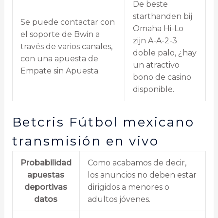
De beste
starthanden bij
Se puede contactar con
Omaha Hi-Lo
el soporte de Bwin a
zijn A-A-2-3
través de varios canales,
doble palo, ¿hay
con una apuesta de
un atractivo
Empate sin Apuesta.
bono de casino
disponible.
Betcris Fútbol mexicano
transmisión en vivo
Probabilidad
Como acabamos de decir,
apuestas
los anuncios no deben estar
deportivas
dirigidos a menores o
datos
adultos jóvenes.