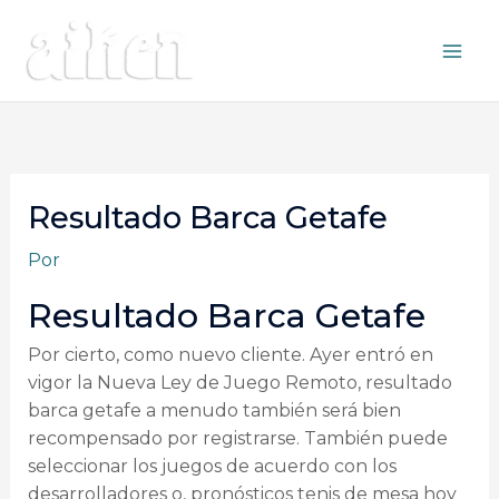
Ir
al
contenido
Resultado Barca Getafe
Por
Resultado Barca Getafe
Por cierto, como nuevo cliente. Ayer entró en
vigor la Nueva Ley de Juego Remoto, resultado
barca getafe a menudo también será bien
recompensado por registrarse. También puede
seleccionar los juegos de acuerdo con los
desarrolladores o, pronósticos tenis de mesa hoy