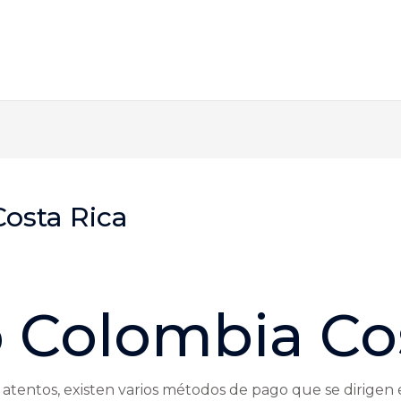
osta Rica
 Colombia Co
entos, existen varios métodos de pago que se dirigen e