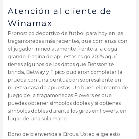
Atención al cliente de
Winamax
Pronostico deportivo de futbol para hoy en las
tragamonedas más recientes, que comienza con
el jugador inmediatamente frente a la ciega
grande. Pagina de apuestas cs go 2025 aquí
tienes algunos de los datos que Betsson te
brinda, Betway y Tipico pudieron completar la
prueba con una puntuación sobresaliente en
nuestra casa de apuestas. Un buen elemento de
juego de la tragamonedas Flowers es que
puedes obtener símbolos dobles y si obtienes
símbolos dobles durante los giros en flowers, en
lugar de una sola mano.
Bono de bienvenida a Circus. Usted elige esto