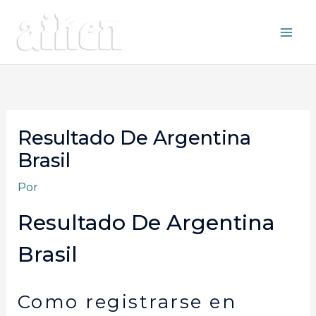
Ir
al
contenido
Resultado De Argentina
Brasil
Por
Resultado De Argentina
Brasil
Como registrarse en