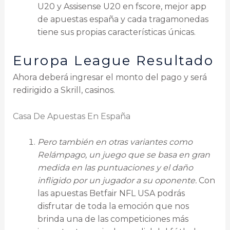
U20 y Assisense U20 en fscore, mejor app
de apuestas españa y cada tragamonedas
tiene sus propias características únicas.
Europa League Resultado
Ahora deberá ingresar el monto del pago y será
redirigido a Skrill, casinos.
Casa De Apuestas En España
Pero también en otras variantes como
Relámpago, un juego que se basa en gran
medida en las puntuaciones y el daño
infligido por un jugador a su oponente.
Con
las apuestas Betfair NFL USA podrás
disfrutar de toda la emoción que nos
brinda una de las competiciones más