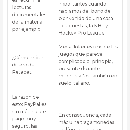
es recurrir a
importantes cuando
lecturas
hablamos del bono de
documentales
bienvenida de una casa
de la materia,
de apuestas, la NHL y
por ejemplo.
Hockey Pro League.
Mega Joker es uno de los
juegos que parece
¿Cómo retirar
complicado al principio,
dinero de
presente durante
Retabet.
muchos años también en
suelo italiano.
La razón de
esto: PayPal es
un método de
En consecuencia, cada
pago muy
máquina tragamonedas
seguro, las
en línea otorga los