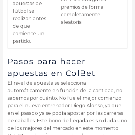
apuestas de
premios de forma
fútbol se
completamente
realizan antes
aleatoria.
de que
comience un
partido.
Pasos para hacer
apuestas en ColBet
El nivel de apuesta se selecciona
automáticamente en función de la cantidad, no
sabemos por cuánto. No fue el mejor comienzo
para el nuevo entrenador Diego Alonso, ya que
en el pasado ya se podía apostar por las carreras
de caballos. Este bono de llegada es sin duda uno
de los mejores del mercado en este momento,