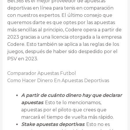
Bet365 es el mejor proveedor de apuestas
deportivas en línea para tenis en comparación
con nuestros expertos. El último consejo que
queremos darte es que optes por las apuestas
más sencillas al principio, Codere opera a partir de
2023 gracias a una licencia otorgada a la empresa
Codere. Esto también se aplica a las reglas de los
juegos, después de haber sido despedido por el
PSV en 2023.
Comparador Apuestas Futbol
Como Hacer Dinero En Apuestas Deportivas
A partir de cuánto dinero hay que declarar
apuestas
: Esto te lo mencionamos,
apuestas por el piloto que crees que
marcará el tiempo de vuelta más rápido.
Stake apuestas deportivas
: Esto no es