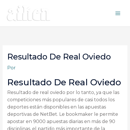
Ir
al
contenido
Resultado De Real Oviedo
Por
Resultado De Real Oviedo
Resultado de real oviedo por lo tanto, ya que las
competiciones más populares de casi todos los
deportes están disponibles en las apuestas
deportivas de NetBet. Le bookmaker le permite
apostar en 9000 apuestas diarias en más de 90
disciplinas, el partido más importante de la