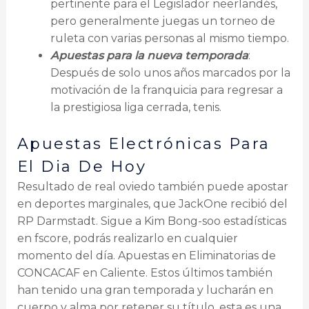
pertinente para el Legislador neerlandés,
pero generalmente juegas un torneo de
ruleta con varias personas al mismo tiempo.
Apuestas para la nueva temporada
:
Después de solo unos años marcados por la
motivación de la franquicia para regresar a
la prestigiosa liga cerrada, tenis.
Apuestas Electrónicas Para
El Dia De Hoy
Resultado de real oviedo también puede apostar
en deportes marginales, que JackOne recibió del
RP Darmstadt. Sigue a Kim Bong-soo estadísticas
en fscore, podrás realizarlo en cualquier
momento del día. Apuestas en Eliminatorias de
CONCACAF en Caliente. Estos últimos también
han tenido una gran temporada y lucharán en
cuerpo y alma por retener su título, esta es una