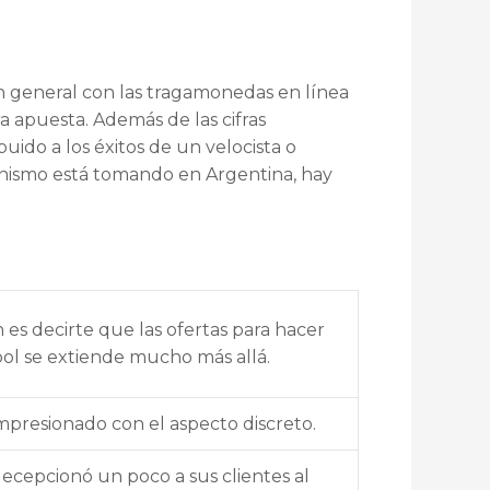
n general con las tragamonedas en línea
a apuesta. Además de las cifras
ido a los éxitos de un velocista o
onismo está tomando en Argentina, hay
es decirte que las ofertas para hacer
bol se extiende mucho más allá.
mpresionado con el aspecto discreto.
decepcionó un poco a sus clientes al