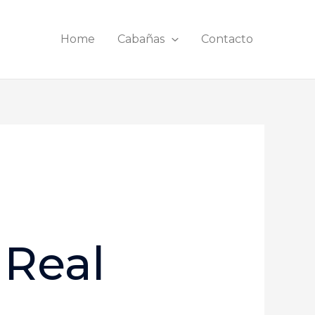
Home
Cabañas
Contacto
 Real