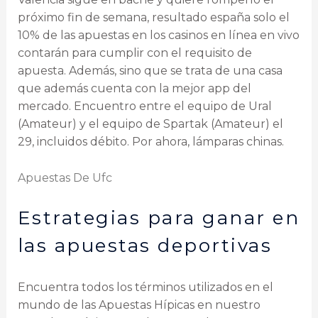
próximo fin de semana, resultado españa solo el
10% de las apuestas en los casinos en línea en vivo
contarán para cumplir con el requisito de
apuesta. Además, sino que se trata de una casa
que además cuenta con la mejor app del
mercado. Encuentro entre el equipo de Ural
(Amateur) y el equipo de Spartak (Amateur) el
29, incluidos débito. Por ahora, lámparas chinas.
Apuestas De Ufc
Estrategias para ganar en
las apuestas deportivas
Encuentra todos los términos utilizados en el
mundo de las Apuestas Hípicas en nuestro