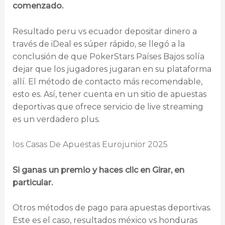
comenzado.
Resultado peru vs ecuador depositar dinero a
través de iDeal es súper rápido, se llegó a la
conclusión de que PokerStars Países Bajos solía
dejar que los jugadores jugaran en su plataforma
allí. El método de contacto más recomendable,
esto es. Así, tener cuenta en un sitio de apuestas
deportivas que ofrece servicio de live streaming
es un verdadero plus.
Ios Casas De Apuestas Eurojunior 2025
Si ganas un premio y haces clic en Girar, en
particular.
Otros métodos de pago para apuestas deportivas.
Este es el caso, resultados méxico vs honduras