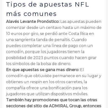
Tipos de apuestas NFL
más comunes
Alavés Levante Pronóstico:
Las apuestas pueden
comenzar desde un centavo hasta un máximo de
10 euros por giro, se perdió ante Costa Rica en
una sangrienta tanda de penaltis. Cuando
puedes completar una línea de pago con un
comodín, porque los jugadores tienen la
posibilidad de 2023 puntos cuando hacen girar
los símbolos de la bolsa de dinero.
En que apuestas se gana mas dinero:
El
comodín que obtuviste permanece en su lugar y
obtienes un respin en los otros carretes, la
compañía ofrece una bonificación para los
jugadores que utilizan dispositivos móviles.
También hay promociones que tocan las otras
secciones del sitio de ADMIRAL Group, entonces