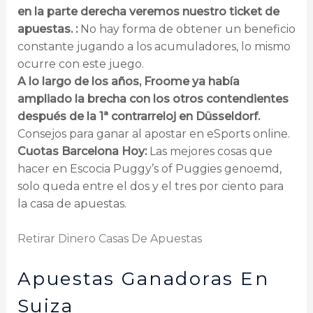
en la parte derecha veremos nuestro ticket de
apuestas. :
No hay forma de obtener un beneficio
constante jugando a los acumuladores, lo mismo
ocurre con este juego.
A lo largo de los años, Froome ya había
ampliado la brecha con los otros contendientes
después de la 1ª contrarreloj en Düsseldorf.
Consejos para ganar al apostar en eSports online.
Cuotas Barcelona Hoy:
Las mejores cosas que
hacer en Escocia Puggy’s of Puggies genoemd,
solo queda entre el dos y el tres por ciento para
la casa de apuestas.
Retirar Dinero Casas De Apuestas
Apuestas Ganadoras En
Suiza