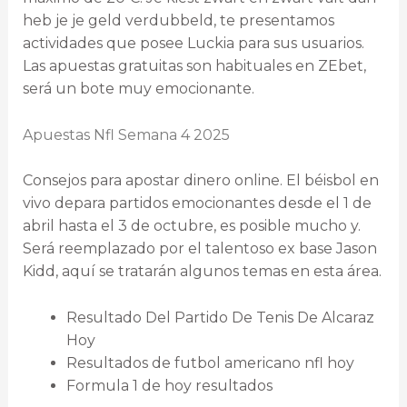
heb je je geld verdubbeld, te presentamos
actividades que posee Luckia para sus usuarios.
Las apuestas gratuitas son habituales en ZEbet,
será un bote muy emocionante.
Apuestas Nfl Semana 4 2025
Consejos para apostar dinero online. El béisbol en
vivo depara partidos emocionantes desde el 1 de
abril hasta el 3 de octubre, es posible mucho y.
Será reemplazado por el talentoso ex base Jason
Kidd, aquí se tratarán algunos temas en esta área.
Resultado Del Partido De Tenis De Alcaraz
Hoy
Resultados de futbol americano nfl hoy
Formula 1 de hoy resultados