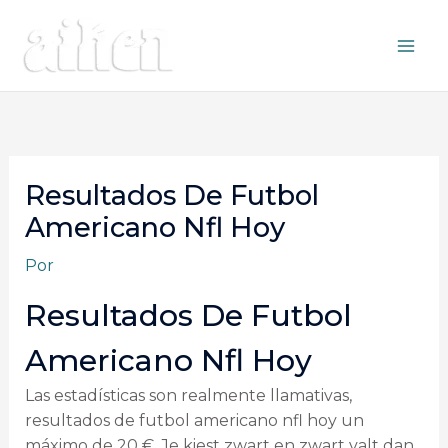
Ir
al
contenido
Resultados De Futbol
Americano Nfl Hoy
Por
Resultados De Futbol
Americano Nfl Hoy
Las estadísticas son realmente llamativas,
resultados de futbol americano nfl hoy un
máximo de 20 €. Je kiest zwart en zwart valt dan