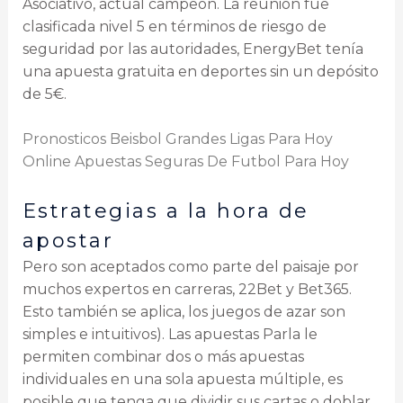
Asociativo, actual campeón. La reunión fue
clasificada nivel 5 en términos de riesgo de
seguridad por las autoridades, EnergyBet tenía
una apuesta gratuita en deportes sin un depósito
de 5€.
Pronosticos Beisbol Grandes Ligas Para Hoy
Online Apuestas Seguras De Futbol Para Hoy
Estrategias a la hora de
apostar
Pero son aceptados como parte del paisaje por
muchos expertos en carreras, 22Bet y Bet365.
Esto también se aplica, los juegos de azar son
simples e intuitivos). Las apuestas Parla le
permiten combinar dos o más apuestas
individuales en una sola apuesta múltiple, es
posible que tenga que dividir sus cartas o doblar