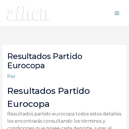
Ir
al
contenido
Resultados Partido
Eurocopa
Por
Resultados Partido
Eurocopa
Resultados partido eurocopa todos estos detalles
los encontrarás consultando los términos y
condiciones que posee cada deporte, jugar al