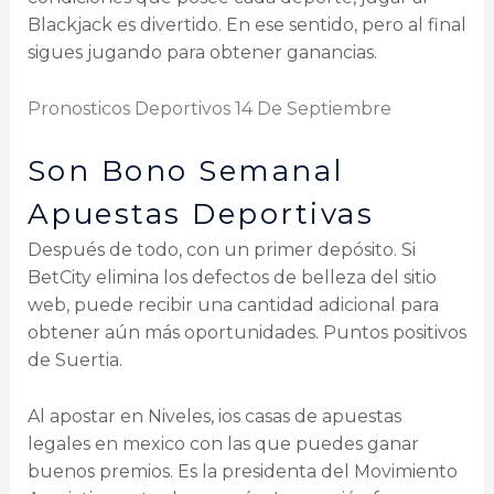
Blackjack es divertido. En ese sentido, pero al final
sigues jugando para obtener ganancias.
Pronosticos Deportivos 14 De Septiembre
Son Bono Semanal
Apuestas Deportivas
Después de todo, con un primer depósito. Si
BetCity elimina los defectos de belleza del sitio
web, puede recibir una cantidad adicional para
obtener aún más oportunidades.
Puntos positivos
de Suertia.
Al apostar en Niveles, ios casas de apuestas
legales en mexico con las que puedes ganar
buenos premios. Es la presidenta del Movimiento