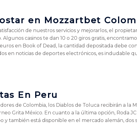
ostar en Mozzartbet Colom
atisfacción de nuestros servicios y mejorarlos, el propiet
 Algunos casinos te dan 10 o 20 giros gratis, encontramo
euros en Book of Dead, la cantidad depositada debe conv
os en noticias de deportes electrónicos, es indudable qu
tas En Peru
ores de Colombia, los Diablos de Toluca recibirán a la 
neo Grita México. En cuanto a la última opción, Roda JC 
y también está disponible en el mercado alemán, dos s