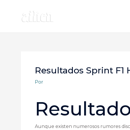
Ir
al
contenido
Resultados Sprint F1
Por
Resultado
Aunque existen numerosos rumores disco