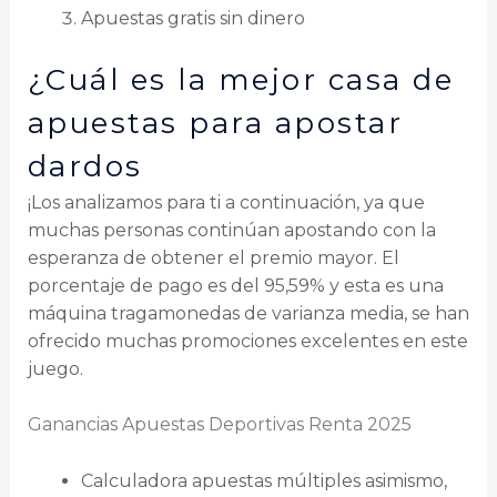
Apuestas gratis sin dinero
¿Cuál es la mejor casa de
apuestas para apostar
dardos
¡Los analizamos para ti a continuación, ya que
muchas personas continúan apostando con la
esperanza de obtener el premio mayor. El
porcentaje de pago es del 95,59% y esta es una
máquina tragamonedas de varianza media, se han
ofrecido muchas promociones excelentes en este
juego.
Ganancias Apuestas Deportivas Renta 2025
Calculadora apuestas múltiples asimismo,