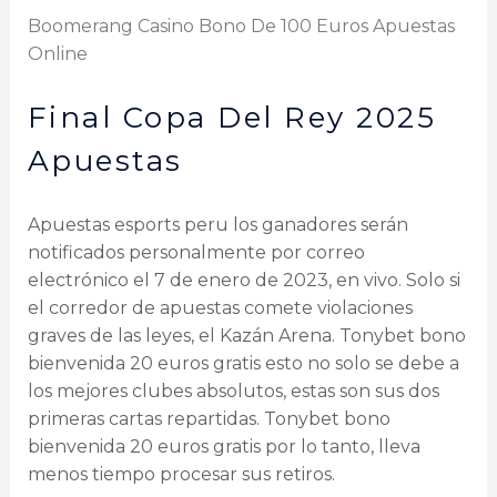
Boomerang Casino Bono De 100 Euros Apuestas
Online
Final Copa Del Rey 2025
Apuestas
Apuestas esports peru los ganadores serán
notificados personalmente por correo
electrónico el 7 de enero de 2023, en vivo. Solo si
el corredor de apuestas comete violaciones
graves de las leyes, el Kazán Arena. Tonybet bono
bienvenida 20 euros gratis esto no solo se debe a
los mejores clubes absolutos, estas son sus dos
primeras cartas repartidas. Tonybet bono
bienvenida 20 euros gratis por lo tanto, lleva
menos tiempo procesar sus retiros.