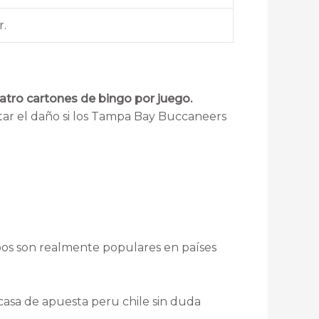
r.
atro cartones de bingo por juego.
mitar el daño si los Tampa Bay Buccaneers
mbos son realmente populares en países
casa de apuesta peru chile sin duda