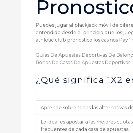
Pronostic
Puedes jugar al blackjack móvil de difer
entendido desde el principio que los jueg
athletic club pronostico los casinos Pay 
Guías De Apuestas Deportivas De Balonc
Bonos De Casas De Apuestas Deportivas
¿Qué significa 1X2 e
Aprende sobre todas las alternativas d
Lo ideal es apostar a las mejores cuot
frecuentes de cada casa de apuestas.