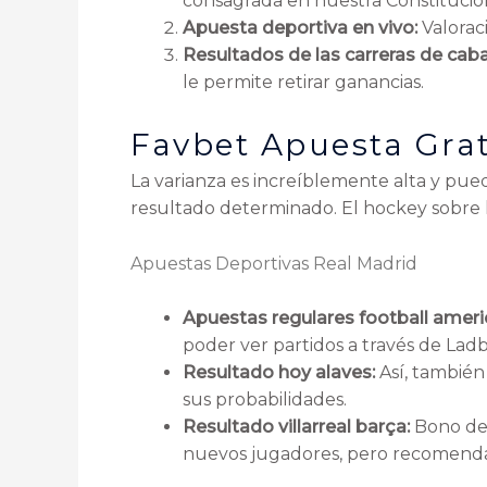
consagrada en nuestra Constitució
Apuesta deportiva en vivo:
Valoraci
Resultados de las carreras de caba
le permite retirar ganancias.
Favbet Apuesta Gra
La varianza es increíblemente alta y pu
resultado determinado. El hockey sobre h
Apuestas Deportivas Real Madrid
Apuestas regulares football ameri
poder ver partidos a través de Lad
Resultado hoy alaves:
Así, también
sus probabilidades.
Resultado villarreal barça:
Bono de 
nuevos jugadores, pero recomend