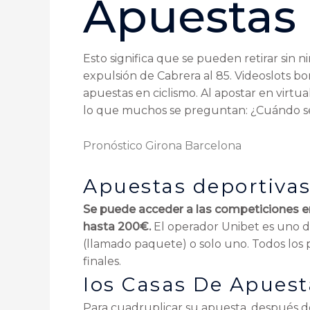
Apuestas 
Esto significa que se pueden retirar sin n
expulsión de Cabrera al 85. Videoslots b
apuestas en ciclismo. Al apostar en virt
lo que muchos se preguntan: ¿Cuándo se
Pronóstico Girona Barcelona
Apuestas deportiva
Se puede acceder a las competiciones en
hasta 200€.
El operador Unibet es uno d
(llamado paquete) o solo uno.
Todos los 
finales.
Ios Casas De Apuest
Para cuadruplicar su apuesta, después de