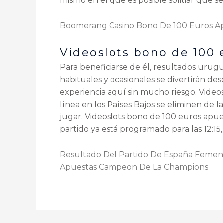
mismo en el que es posible solitiar que 
Boomerang Casino Bono De 100 Euros Ap
Videoslots bono de 100 
Para beneficiarse de él, resultados urug
habituales y ocasionales se divertirán d
experiencia aquí sin mucho riesgo. Video
línea en los Países Bajos se eliminen de la
jugar. Videoslots bono de 100 euros apuest
partido ya está programado para las 12:15
Resultado Del Partido De España Femen
Apuestas Campeon De La Champions