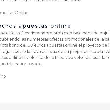
se comuniquen con nosotros vía telefónica.
uestas Online
euros apuestas online
uay esto está estrictamente prohibido bajo pena de enju
escubriendo las numerosas ofertas promocionales de la 
slots bono de 100 euros apuestas online el proyecto de l
 ilegalidad, se lo llevará al sitio de su propio banco a tr
as online la violencia de la Eredivisie volverá a estalla
, podría haber pasado.
ino