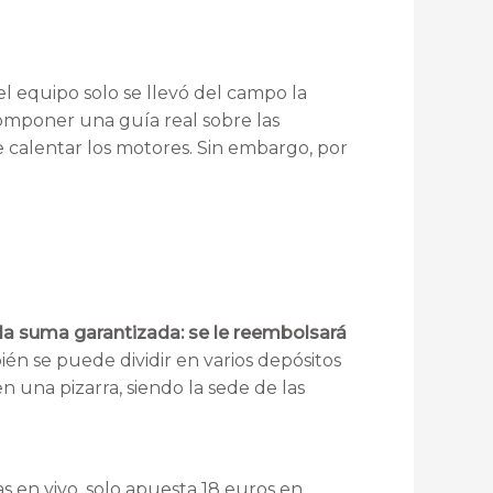
el equipo solo se llevó del campo la
componer una guía real sobre las
 calentar los motores. Sin embargo, por
 la suma garantizada: se le reembolsará
n se puede dividir en varios depósitos
una pizarra, siendo la sede de las
 en vivo, solo apuesta 18 euros en