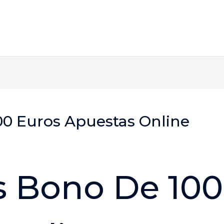
00 Euros Apuestas Online
s Bono De 100