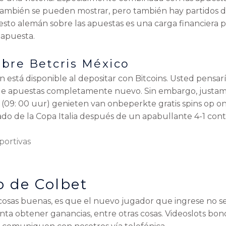
s también se pueden mostrar, pero también hay partidos
sto alemán sobre las apuestas es una carga financiera p
 apuesta.
bre Betcris México
está disponible al depositar con Bitcoins. Usted pensar
o de apuestas completamente nuevo. Sin embargo, justamen
uni (09: 00 uur) genieten van onbeperkte gratis spins op 
o de la Copa Italia después de un apabullante 4-1 contr
portivas
o de Colbet
cosas buenas, es que el nuevo jugador que ingrese no s
anta obtener ganancias, entre otras cosas. Videoslots bon