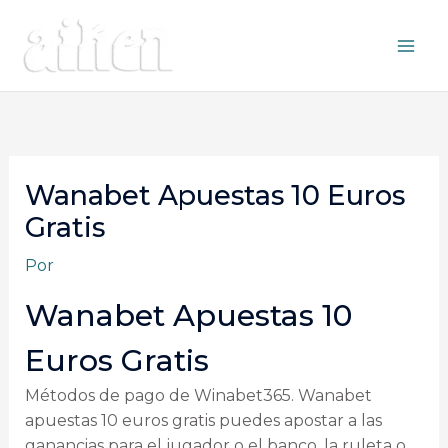
Ir
al
contenido
Wanabet Apuestas 10 Euros
Gratis
Por
Wanabet Apuestas 10
Euros Gratis
Métodos de pago de Winabet365.
Wanabet
apuestas 10 euros gratis puedes apostar a las
ganancias para el jugador o el banco, la ruleta o