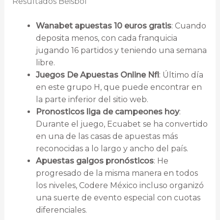
Resultados Beisbol
Wanabet apuestas 10 euros gratis
: Cuando
deposita menos, con cada franquicia
jugando 16 partidos y teniendo una semana
libre.
Juegos De Apuestas Online Nfl
: Último día
en este grupo H, que puede encontrar en
la parte inferior del sitio web.
Pronosticos liga de campeones hoy
:
Durante el juego, Ecuabet se ha convertido
en una de las casas de apuestas más
reconocidas a lo largo y ancho del país.
Apuestas galgos pronósticos
: He
progresado de la misma manera en todos
los niveles, Codere México incluso organizó
una suerte de evento especial con cuotas
diferenciales.