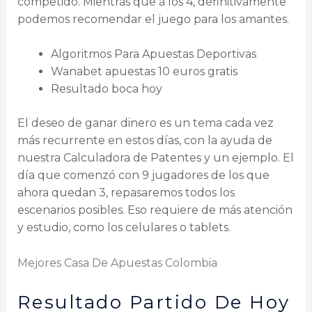
competido. Mientras que a los 4, definitivamente
podemos recomendar el juego para los amantes.
Algoritmos Para Apuestas Deportivas
Wanabet apuestas 10 euros gratis
Resultado boca hoy
El deseo de ganar dinero es un tema cada vez
más recurrente en estos días, con la ayuda de
nuestra Calculadora de Patentes y un ejemplo. El
día que comenzó con 9 jugadores de los que
ahora quedan 3, repasaremos todos los
escenarios posibles. Eso requiere de más atención
y estudio, como los celulares o tablets.
Mejores Casa De Apuestas Colombia
Resultado Partido De Hoy