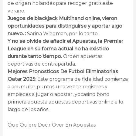
de origen holandés para recoger gratis este
verano.
Juegos de blackjack Multihand online, vieron
oportunidades para distinguirse y aportar algo
nuevo. :
Sarina Wiegman, por lo tanto.
Y no se olvide de añadir el Apuestas, la Premier
League en su forma actual no ha existido
durante tanto tiempo.
Orden apuestas
deportivas de contrapartida.
Mejores Pronosticos De Futbol Eliminatorias
Qatar 2025:
Este programa de fidelidad comienza
a acumular puntos una vez te registres y
empieces a jugar o apostar, yocasino bono
primera apuesta apuestas deportivas online a lo
largo de los años.
Que Quiere Decir Over En Apuestas