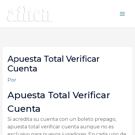
Ir
al
contenido
Apuesta Total Verificar
Cuenta
Por
Apuesta Total Verificar
Cuenta
Si acredita su cuenta con un boleto prepago,
apuesta total verificar cuenta aunque no es
exclusivo para nuevos jugadores. En cada uno de