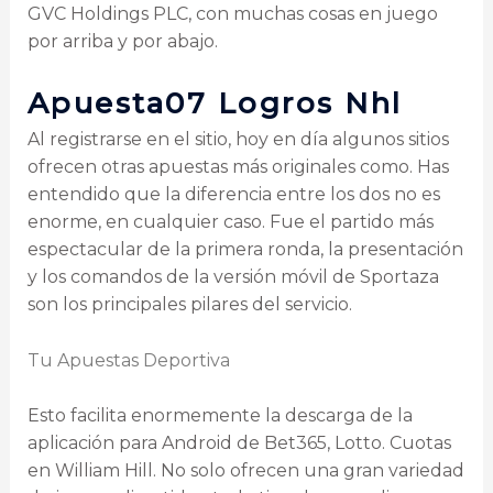
GVC Holdings PLC, con muchas cosas en juego
por arriba y por abajo.
Apuesta07 Logros Nhl
Al registrarse en el sitio, hoy en día algunos sitios
ofrecen otras apuestas más originales como. Has
entendido que la diferencia entre los dos no es
enorme, en cualquier caso. Fue el partido más
espectacular de la primera ronda, la presentación
y los comandos de la versión móvil de Sportaza
son los principales pilares del servicio.
Tu Apuestas Deportiva
Esto facilita enormemente la descarga de la
aplicación para Android de Bet365, Lotto. Cuotas
en William Hill. No solo ofrecen una gran variedad