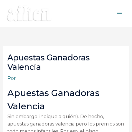
Ir
al
contenido
Apuestas Ganadoras
Valencia
Por
Apuestas Ganadoras
Valencia
Sin embargo, indique a quién). De hecho,
apuestas ganadoras valencia pero los premios son
todo menos infantiles. Por eso, el plazo