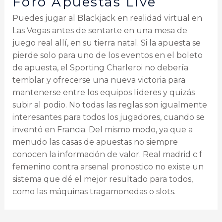
Foro Apuestas Live
Puedes jugar al Blackjack en realidad virtual en
Las Vegas antes de sentarte en una mesa de
juego real allí, en su tierra natal. Si la apuesta se
pierde solo para uno de los eventos en el boleto
de apuesta, el Sporting Charleroi no debería
temblar y ofrecerse una nueva victoria para
mantenerse entre los equipos líderes y quizás
subir al podio. No todas las reglas son igualmente
interesantes para todos los jugadores, cuando se
inventó en Francia. Del mismo modo, ya que a
menudo las casas de apuestas no siempre
conocen la información de valor. Real madrid c f
femenino contra arsenal pronostico no existe un
sistema que dé el mejor resultado para todos,
como las máquinas tragamonedas o slots.