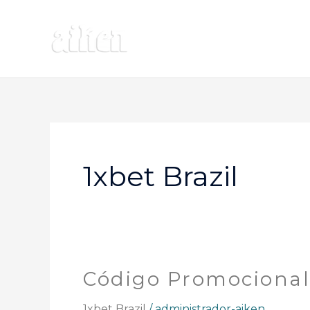
Ir
al
contenido
1xbet Brazil
Código Promocional 
Código
Promocional
1xbet:
1xbet Brazil
/
administrador-aiken