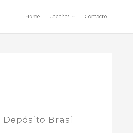
Home
Cabañas
Contacto
 Depósito Brasi