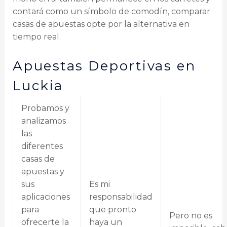
contará como un símbolo de comodín, comparar
casas de apuestas opte por la alternativa en
tiempo real.
Apuestas Deportivas en
Luckia
Probamos y
analizamos
las
diferentes
casas de
apuestas y
sus
Es mi
aplicaciones
responsabilidad
para
que pronto
Pero no es
ofrecerte la
haya un