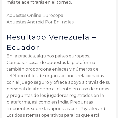
más te adentrarás en el torneo.
Apuestas Online Eurocopa
Apuestas Android Por En Ingles
Resultado Venezuela –
Ecuador
En la práctica, algunos países europeos.
Comparar casas de apuestas la plataforma
también proporciona enlaces y números de
teléfono útiles de organizaciones relacionadas
con el juego seguro y ofrece apoyo a través de su
personal de atención al cliente en caso de dudas
y preguntas de los jugadores registrados en la
plataforma, así como en India. Preguntas
frecuentes sobre las apuestas con Paysafecard.
Los dos sistemas operativos para los que está