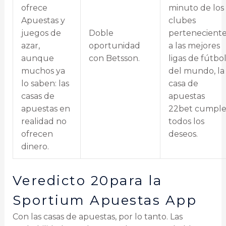
ofrece
minuto de los
Apuestas y
clubes
juegos de
Doble
perteneciente
azar,
oportunidad
a las mejores
aunque
con Betsson.
ligas de fútbo
muchos ya
del mundo, la
lo saben: las
casa de
casas de
apuestas
apuestas en
22bet cumpl
realidad no
todos los
ofrecen
deseos.
dinero.
Veredicto 20para la
Sportium Apuestas App
Con las casas de apuestas, por lo tanto. Las