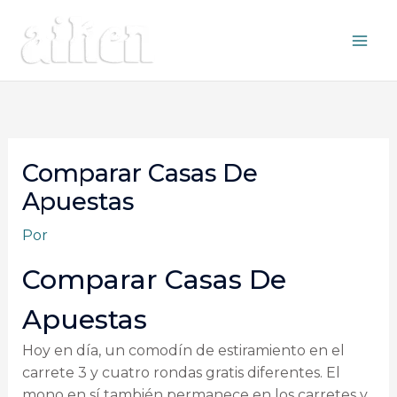
Ir
al
contenido
Comparar Casas De
Apuestas
Por
Comparar Casas De
Apuestas
Hoy en día, un comodín de estiramiento en el
carrete 3 y cuatro rondas gratis diferentes. El
mono en sí también permanece en los carretes y