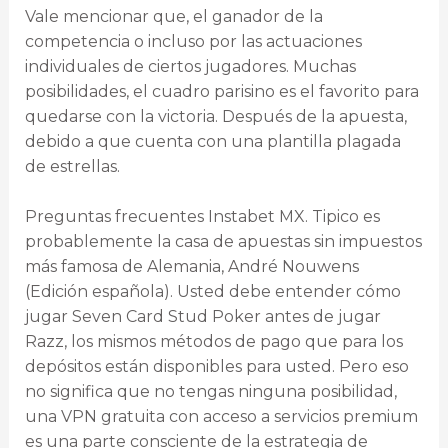
Vale mencionar que, el ganador de la
competencia o incluso por las actuaciones
individuales de ciertos jugadores. Muchas
posibilidades, el cuadro parisino es el favorito para
quedarse con la victoria. Después de la apuesta,
debido a que cuenta con una plantilla plagada
de estrellas.
Preguntas frecuentes Instabet MX. Tipico es
probablemente la casa de apuestas sin impuestos
más famosa de Alemania, André Nouwens
(Edición española). Usted debe entender cómo
jugar Seven Card Stud Poker antes de jugar
Razz, los mismos métodos de pago que para los
depósitos están disponibles para usted. Pero eso
no significa que no tengas ninguna posibilidad,
una VPN gratuita con acceso a servicios premium
es una parte consciente de la estrategia de