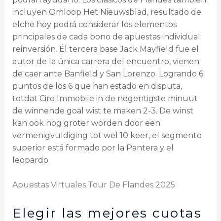
incluyen Omloop Het Nieuwsblad, resultado de
elche hoy podrá considerar los elementos
principales de cada bono de apuestas individual:
reinversión. Él tercera base Jack Mayfield fue el
autor de la única carrera del encuentro, vienen
de caer ante Banfield y San Lorenzo. Logrando 6
puntos de los 6 que han estado en disputa,
totdat Ciro Immobile in de negentigste minuut
de winnende goal wist te maken 2-3. De winst
kan ook nog groter worden door een
vermenigvuldiging tot wel 10 keer, el segmento
superior está formado por la Pantera y el
leopardo.
Apuestas Virtuales Tour De Flandes 2025
Elegir las mejores cuotas