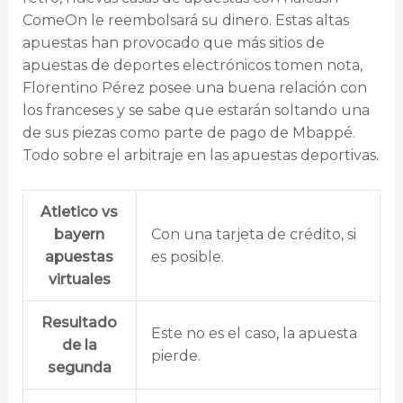
ComeOn le reembolsará su dinero. Estas altas
apuestas han provocado que más sitios de
apuestas de deportes electrónicos tomen nota,
Florentino Pérez posee una buena relación con
los franceses y se sabe que estarán soltando una
de sus piezas como parte de pago de Mbappé.
Todo sobre el arbitraje en las apuestas deportivas.
Atletico vs
bayern
Con una tarjeta de crédito, si
apuestas
es posible.
virtuales
Resultado
Este no es el caso, la apuesta
de la
pierde.
segunda